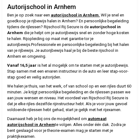
Autorijschool in Arnhem
Ben je op zoek naar een
autorijschool in Arnhem.
Wil je snel en
goedkoop je rijbewijs halen in Arnhem? En persoonlijke begeleiding
tijdens de rijlessen? Rijschool Rij Secure is de
autorijschool in
Arnhem
die je helpt om je autorijbewijs snel en zonder hoge kosten
te halen. Rijopleiding op maat met garantie tor je
autorijbewijs.Professionele en persoonlijke begeleiding bij het halen
van je rijbewijs. Je autorijbewijs haal je bij de beste rijschool in
Arnhem en omgeving.
Vanaf 16,5 jaar
is het al mogelijk om te starten met je autorijbewijs.
Stap samen met een ervaren instructeur in de auto en leer stap-voor-
stap goed en veilig autorijden.
We halen je thuis, van het werk, of van school op en een rijles duurt 60
minuten. Je krijgt persoonlijke begeleiding en de rijlessen passen we
aan jouw wensen en niveau. Het voordeel van Rijschool Rij Secure is
dat je elke rijles dezelfde rijinstructeur hebt. Als je voor jouw gevoel
voldoende rijlessen hebt gehad, start je gelijk met het rijexamen.
Daarnaast heb je bij ons de mogelijkheid om
automaat
autorijschool in Arnhem
te volgen. Alles onder één dak. Zodra je
bent geslaagd voor je theorie-examen mag je starten met je
praktijkexamen.